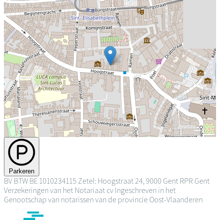
Parkeren
BV
BTW BE 1010234115
Zetel: Hoogstraat 24, 9000 Gent
RPR Gent
Verzekeringen van het Notariaat cv
Ingeschreven in het
Genootschap van notarissen van de provincie Oost-Vlaanderen