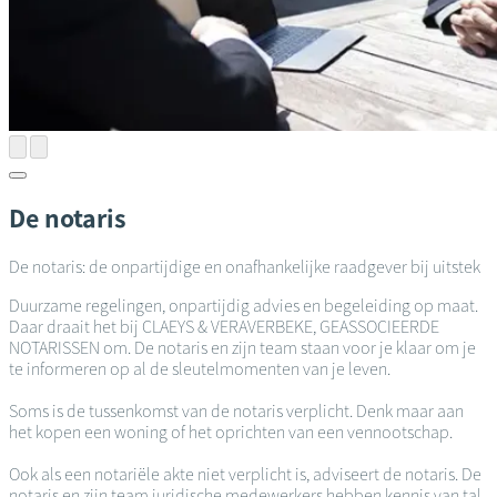
De notaris
De notaris: de onpartijdige en onafhankelijke raadgever bij uitstek
Duurzame regelingen, onpartijdig advies en begeleiding op maat.
Daar draait het bij CLAEYS & VERAVERBEKE, GEASSOCIEERDE
NOTARISSEN om. De notaris en zijn team staan voor je klaar om je
te informeren op al de sleutelmomenten van je leven.
Soms is de tussenkomst van de notaris verplicht. Denk maar aan
het kopen een woning of het oprichten van een vennootschap.
Ook als een notariële akte niet verplicht is, adviseert de notaris. De
notaris en zijn team juridische medewerkers hebben kennis van tal